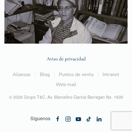
Aviso de privacidad
Alianzas
Blog
Puntos de venta
Intranet
Web mail
©
2026
Grupo T&C,
Av. Marcelino García Barragán No. 1639
Siguenos