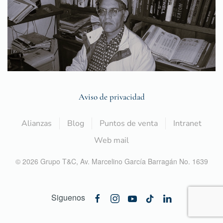
Aviso de privacidad
Alianzas
Blog
Puntos de venta
Intranet
Web mail
©
2026
Grupo T&C,
Av. Marcelino García Barragán No. 1639
Siguenos