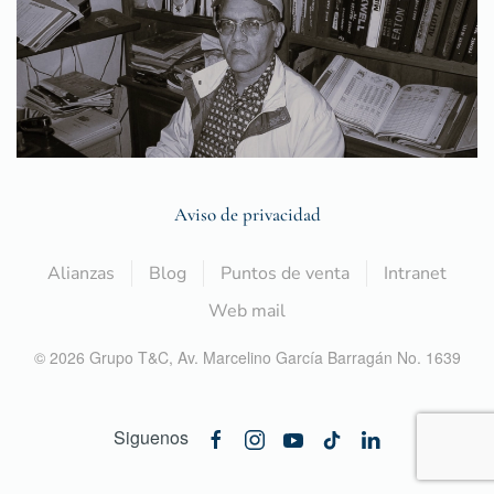
Aviso de privacidad
Alianzas
Blog
Puntos de venta
Intranet
Web mail
©
2026
Grupo T&C,
Av. Marcelino García Barragán No. 1639
Siguenos