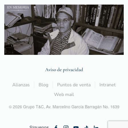
Aviso de privacidad
Alianzas
Blog
Puntos de venta
Intranet
Web mail
©
2026
Grupo T&C,
Av. Marcelino García Barragán No. 1639
Siguenos