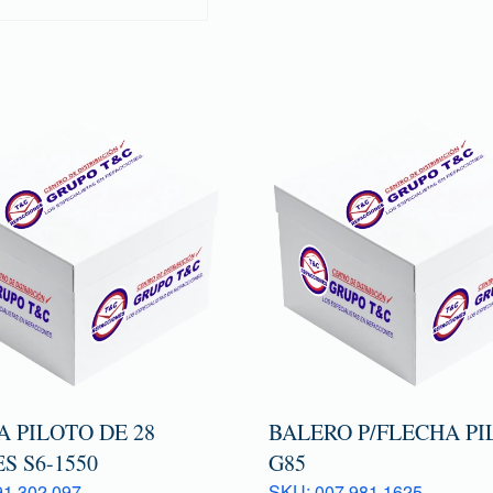
 PILOTO DE 28
BALERO P/FLECHA PI
S S6-1550
G85
1 302 097
SKU: 007 981 1625