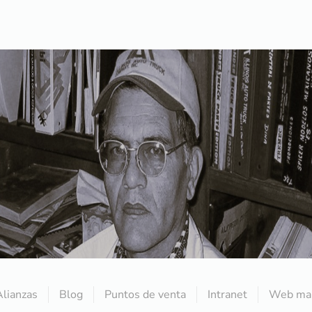
Alianzas
Blog
Puntos de venta
Intranet
Web mai