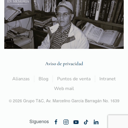
Aviso de privacidad
Alianzas
Blog
Puntos de venta
Intranet
Web mail
©
2026
Grupo T&C,
Av. Marcelino García Barragán No. 1639
Siguenos