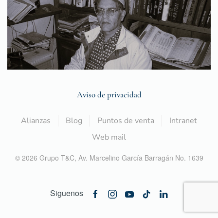
Aviso de privacidad
Alianzas
Blog
Puntos de venta
Intranet
Web mail
©
2026
Grupo T&C,
Av. Marcelino García Barragán No. 1639
Siguenos