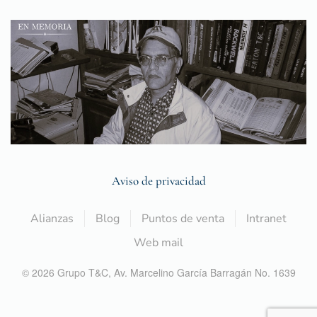
Aviso de privacidad
Alianzas
Blog
Puntos de venta
Intranet
Web mail
©
2026
Grupo T&C,
Av. Marcelino García Barragán No. 1639