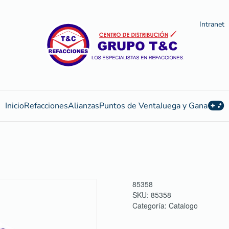
Intranet
Inicio
Refacciones
Alianzas
Puntos de Venta
Juega y Gana
85358
SKU:
85358
Categoría:
Catalogo