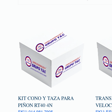
KIT CONO Y TAZA PARA
TRANS
PIÑON RT40 4N
VELOC
SKU: 014 981 7905
SKU: ES