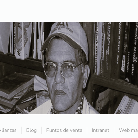
Alianzas
Blog
Puntos de venta
Intranet
Web mai