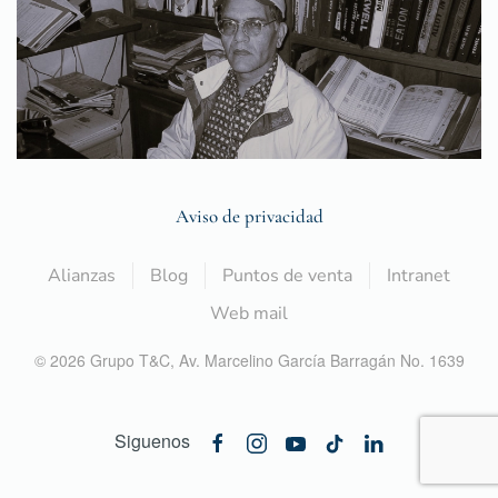
Aviso de privacidad
Alianzas
Blog
Puntos de venta
Intranet
Web mail
©
2026
Grupo T&C,
Av. Marcelino García Barragán No. 1639
Siguenos