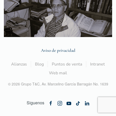
Aviso de privacidad
Alianzas
Blog
Puntos de venta
Intranet
Web mail
©
2026
Grupo T&C,
Av. Marcelino García Barragán No. 1639
Siguenos