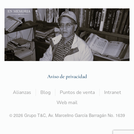
Aviso de privacidad
Alianzas
Blog
Puntos de venta
Intranet
Web mail
©
2026
Grupo T&C,
Av. Marcelino García Barragán No. 1639