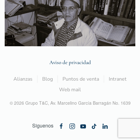
Aviso de privacidad
Alianzas
Blog
Puntos de venta
Intranet
Web mail
©
2026
Grupo T&C,
Av. Marcelino García Barragán No. 1639
Siguenos