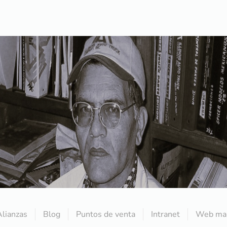
Alianzas
Blog
Puntos de venta
Intranet
Web mai