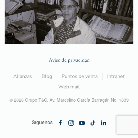
Aviso de privacidad
Alianzas
Blog
Puntos de venta
Intranet
Web mail
©
2026
Grupo T&C,
Av. Marcelino García Barragán No. 1639
Siguenos