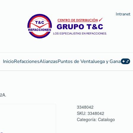
Intranet
Inicio
Refacciones
Alianzas
Puntos de Venta
Juega y Gana
2A.
3348042
SKU:
3348042
Categoría:
Catalogo