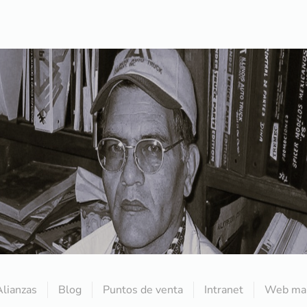
Alianzas
Blog
Puntos de venta
Intranet
Web mai