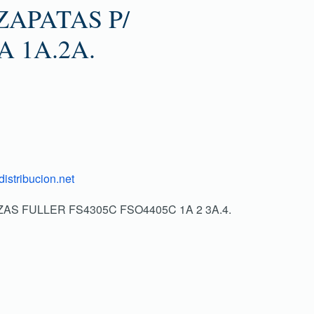
ZAPATAS P/
 1A.2A.
istribucion.net
EZAS FULLER FS4305C FSO4405C 1A 2 3A.4.