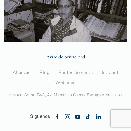
Aviso de privacidad
Alianzas
Blog
Puntos de venta
Intranet
Web mail
©
2026
Grupo T&C,
Av. Marcelino García Barragán No. 1639
Siguenos