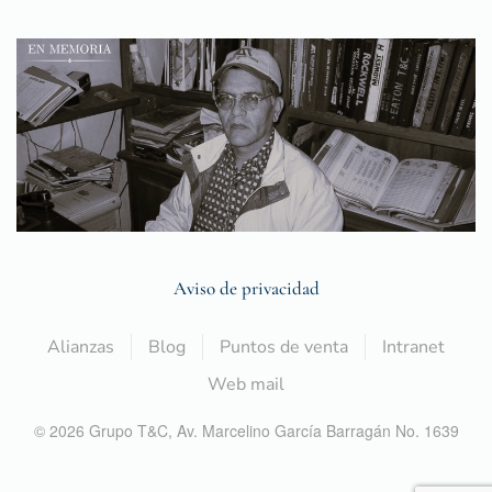
Aviso de privacidad
Alianzas
Blog
Puntos de venta
Intranet
Web mail
©
2026
Grupo T&C,
Av. Marcelino García Barragán No. 1639