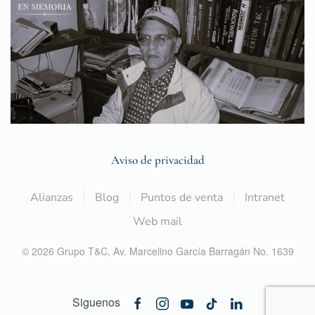
Aviso de privacidad
Alianzas
Blog
Puntos de venta
Intranet
Web mail
©
2026
Grupo T&C,
Av. Marcelino García Barragán No. 1639
Siguenos