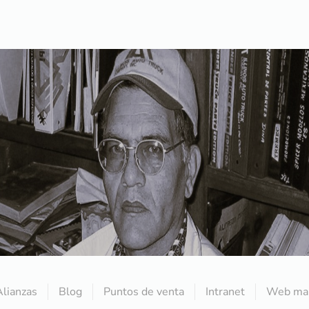
Alianzas
Blog
Puntos de venta
Intranet
Web mai