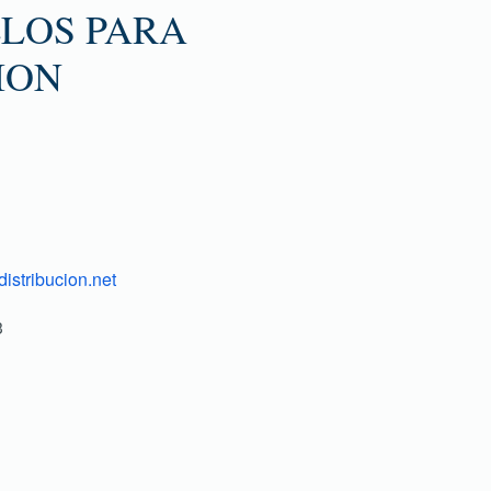
LLOS PARA
ION
istribucion.net
3