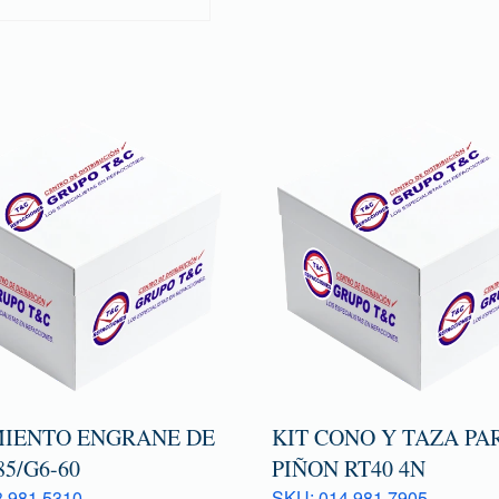
IENTO ENGRANE DE
KIT CONO Y TAZA PA
85/G6-60
PIÑON RT40 4N
 981 5310
SKU: 014 981 7905