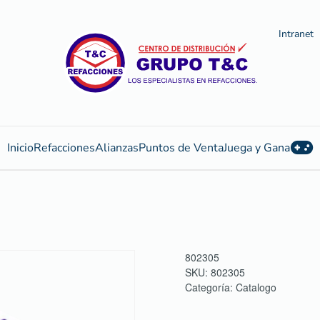
Intranet
Inicio
Refacciones
Alianzas
Puntos de Venta
Juega y Gana
802305
SKU:
802305
Categoría:
Catalogo