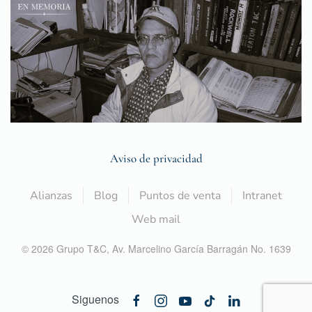
Aviso de privacidad
Alianzas
Blog
Puntos de venta
Intranet
Web mail
©
2026
Grupo T&C,
Av. Marcelino García Barragán No. 1639
Siguenos