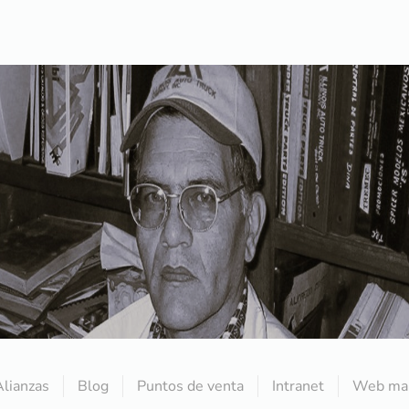
Alianzas
Blog
Puntos de venta
Intranet
Web mai