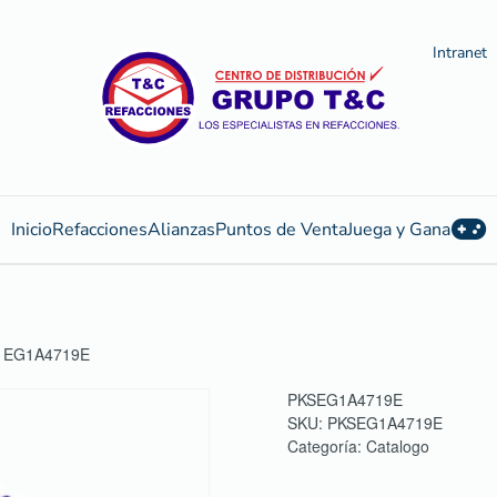
Intranet
Inicio
Refacciones
Alianzas
Puntos de Venta
Juega y Gana
A EG1A4719E
PKSEG1A4719E
SKU:
PKSEG1A4719E
Categoría:
Catalogo