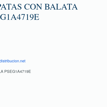
PATAS CON BALATA
G1A4719E
istribucion.net
LLA PSEG1A4719E