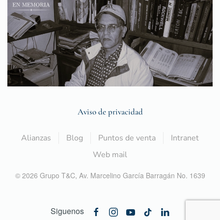
Aviso de privacidad
Alianzas
Blog
Puntos de venta
Intranet
Web mail
©
2026
Grupo T&C,
Av. Marcelino García Barragán No. 1639
Siguenos