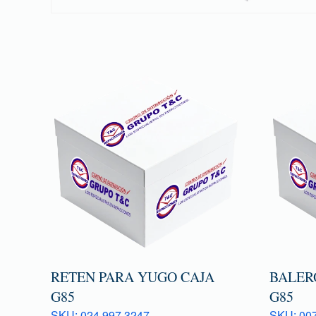
RETEN PARA YUGO CAJA
BALER
G85
G85
SKU: 024 997 3247
SKU: 007