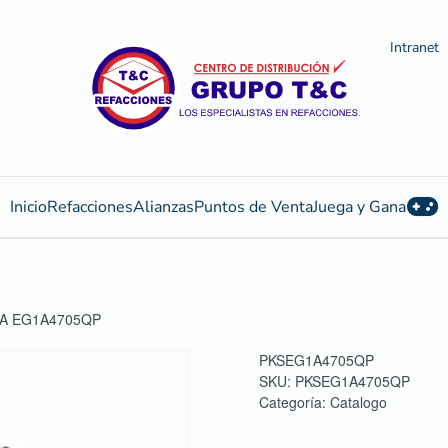
Intranet
Inicio
Refacciones
Alianzas
Puntos de Venta
Juega y Gana
DA EG1A4705QP
PKSEG1A4705QP
SKU:
PKSEG1A4705QP
Categoría:
Catalogo