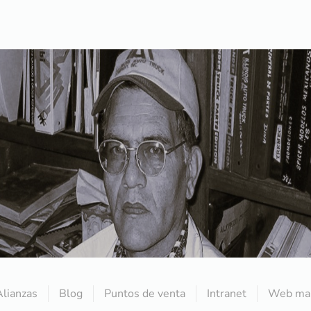
Alianzas
Blog
Puntos de venta
Intranet
Web mai