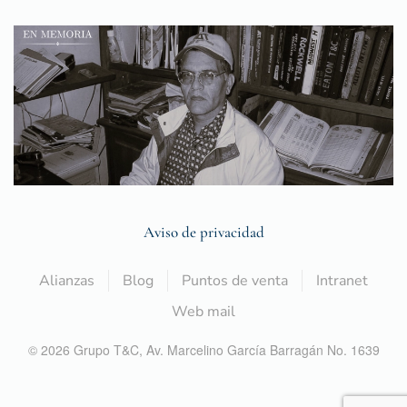
Aviso de privacidad
Alianzas
Blog
Puntos de venta
Intranet
Web mail
©
2026
Grupo T&C,
Av. Marcelino García Barragán No. 1639