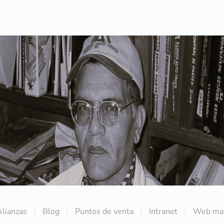
Alianzas
Blog
Puntos de venta
Intranet
Web mai