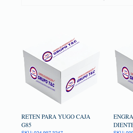
RETEN PARA YUGO CAJA
ENGRAN
G85
DIENTE
SKU: 024 997 3247
SKU: 009