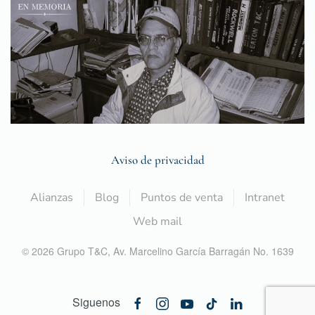
Aviso de privacidad
Alianzas
Blog
Puntos de venta
Intranet
Web mail
©
2026
Grupo T&C,
Av. Marcelino García Barragán No. 1639
Siguenos