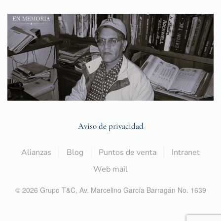
Aviso de privacidad
Alianzas
Blog
Puntos de venta
Intranet
Web mail
©
2026
Grupo T&C,
Av. Marcelino García Barragán No. 1639