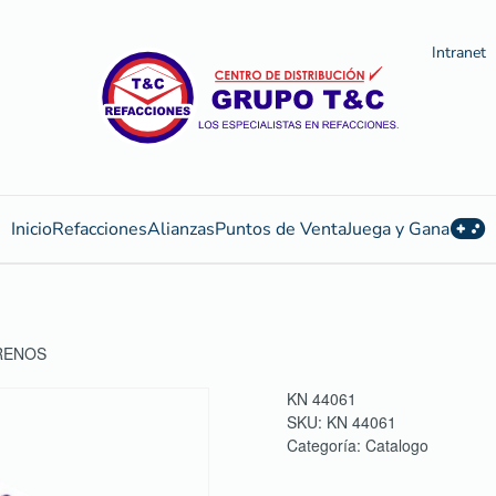
Intranet
Inicio
Refacciones
Alianzas
Puntos de Venta
Juega y Gana
RRENOS
KN 44061
SKU:
KN 44061
Categoría:
Catalogo