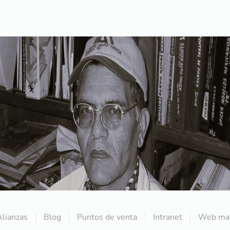
Alianzas
Blog
Puntos de venta
Intranet
Web mai