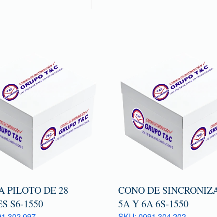
 PILOTO DE 28
CONO DE SINCRONIZ
S S6-1550
5A Y 6A 6S-1550
1 302 097
SKU: 0091 304 202