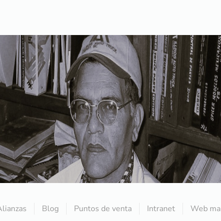
Alianzas
Blog
Puntos de venta
Intranet
Web mai