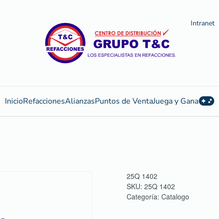
Intranet
Inicio
Refacciones
Alianzas
Puntos de Venta
Juega y Gana
25Q 1402
SKU:
25Q 1402
Categoría:
Catalogo