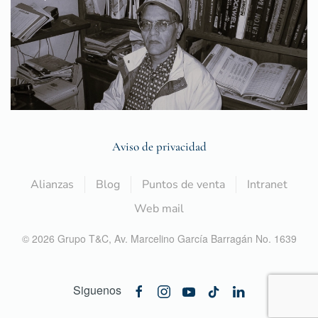
Aviso de privacidad
Alianzas
Blog
Puntos de venta
Intranet
Web mail
©
2026
Grupo T&C,
Av. Marcelino García Barragán No. 1639
Siguenos