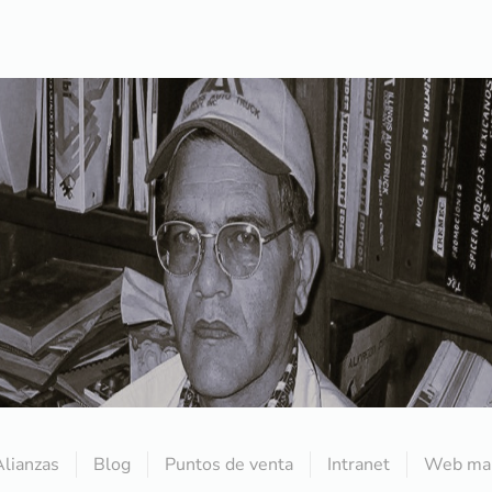
Alianzas
Blog
Puntos de venta
Intranet
Web mai