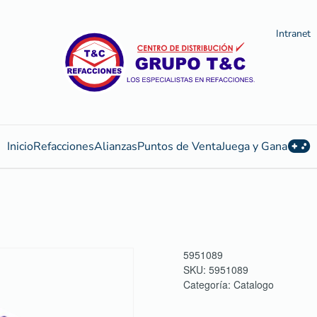
Intranet
Inicio
Refacciones
Alianzas
Puntos de Venta
Juega y Gana
5951089
SKU:
5951089
Categoría:
Catalogo