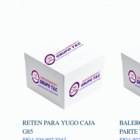
RETEN PARA YUGO CAJA
BALER
G85
PARTE
SKU: 024 997 3247
SKU: 007