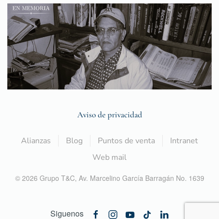
Aviso de privacidad
Alianzas
Blog
Puntos de venta
Intranet
Web mail
©
2026
Grupo T&C,
Av. Marcelino García Barragán No. 1639
Siguenos