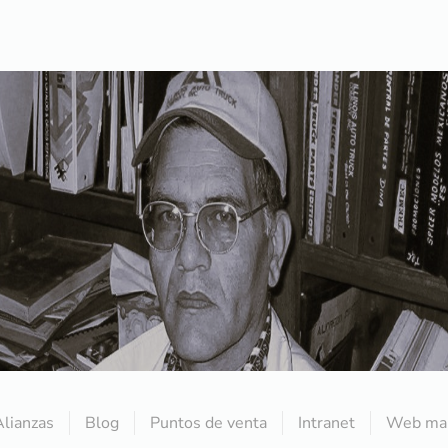
Alianzas
Blog
Puntos de venta
Intranet
Web mai