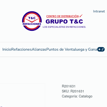
Intranet
Inicio
Refacciones
Alianzas
Puntos de Venta
Juega y Gana
R201631
SKU:
R201631
Categoría:
Catalogo