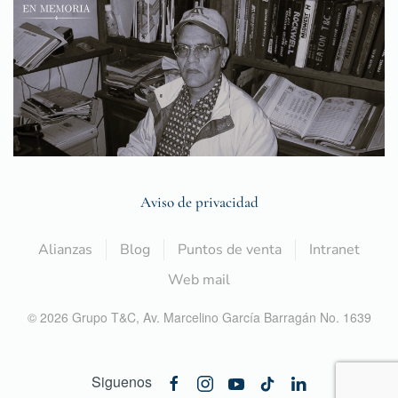
Aviso de privacidad
Alianzas
Blog
Puntos de venta
Intranet
Web mail
©
2026
Grupo T&C,
Av. Marcelino García Barragán No. 1639
Siguenos