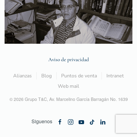
Aviso de privacidad
Alianzas
Blog
Puntos de venta
Intranet
Web mail
©
2026
Grupo T&C,
Av. Marcelino García Barragán No. 1639
Siguenos