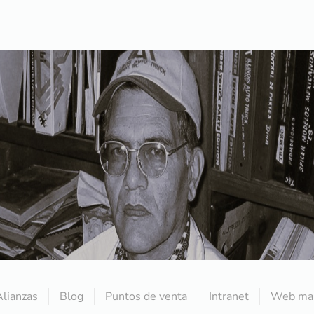
Alianzas
Blog
Puntos de venta
Intranet
Web mai