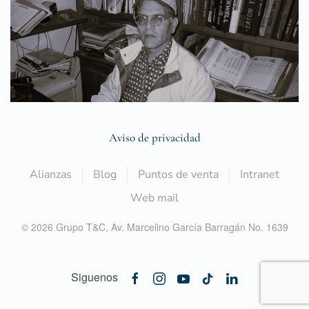
Aviso de privacidad
Alianzas
Blog
Puntos de venta
Intranet
Web mail
©
2026
Grupo T&C,
Av. Marcelino García Barragán No. 1639
Siguenos