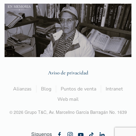
Aviso de privacidad
Alianzas
Blog
Puntos de venta
Intranet
Web mail
©
2026
Grupo T&C,
Av. Marcelino García Barragán No. 1639
Siguenos