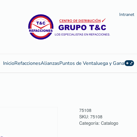
Intranet
Inicio
Refacciones
Alianzas
Puntos de Venta
Juega y Gana
75108
SKU:
75108
Categoría:
Catalogo