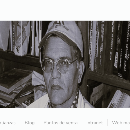
Alianzas
Blog
Puntos de venta
Intranet
Web mai