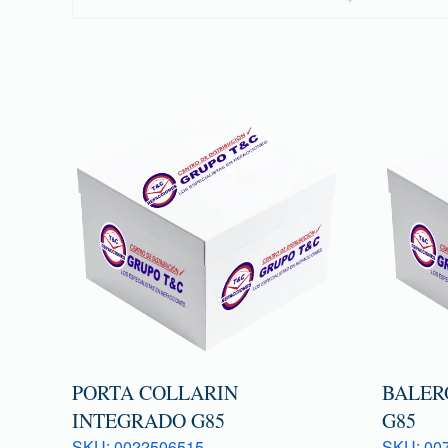
PORTA COLLARIN
BALER
INTEGRADO G85
G85
SKU: 0022506515
SKU: 007