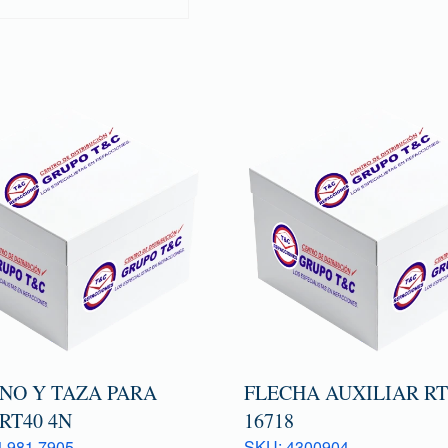
ONO Y TAZA PARA
FLECHA AUXILIAR R
RT40 4N
16718
 981 7905
SKU: 4300904