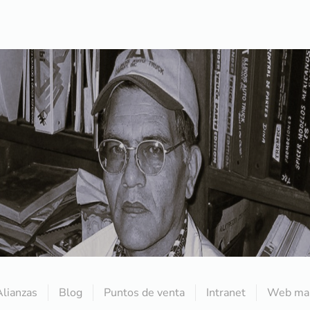
Alianzas
Blog
Puntos de venta
Intranet
Web mai