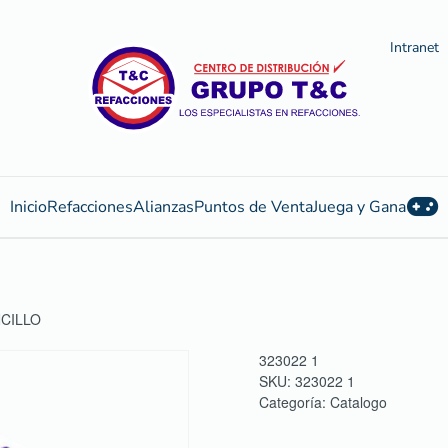
Intranet
Inicio
Refacciones
Alianzas
Puntos de Venta
Juega y Gana
NCILLO
323022 1
SKU:
323022 1
Categoría:
Catalogo