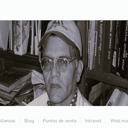
Alianzas
Blog
Puntos de venta
Intranet
Web mai