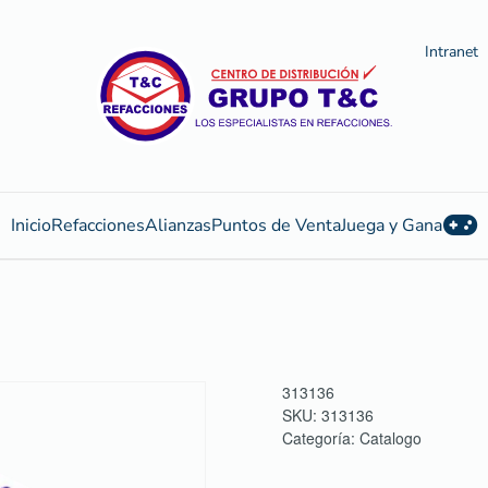
Intranet
Inicio
Refacciones
Alianzas
Puntos de Venta
Juega y Gana
313136
SKU:
313136
Categoría:
Catalogo