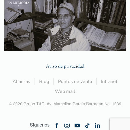
Aviso de privacidad
Alianzas
Blog
Puntos de venta
Intranet
Web mail
©
2026
Grupo T&C,
Av. Marcelino García Barragán No. 1639
Siguenos