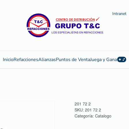
Intranet
Inicio
Refacciones
Alianzas
Puntos de Venta
Juega y Gana
201 72 2
SKU:
201 72 2
Categoría:
Catalogo