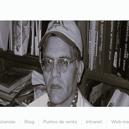
Alianzas
Blog
Puntos de venta
Intranet
Web mai