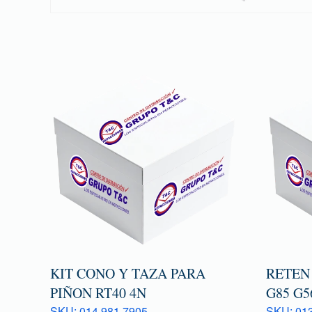
KIT CONO Y TAZA PARA
RETEN
PIÑON RT40 4N
G85 G5
SKU: 014 981 7905
SKU: 013