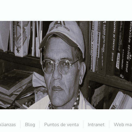
Alianzas
Blog
Puntos de venta
Intranet
Web mai