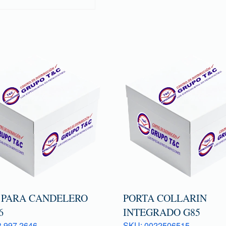
 PARA CANDELERO
PORTA COLLARIN
6
INTEGRADO G85
 997 2646
SKU: 0022506515