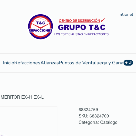
Intranet
Inicio
Refacciones
Alianzas
Puntos de Venta
Juega y Gana
 MERITOR EX+H EX+L
68324769
SKU:
68324769
Categoría:
Catalogo