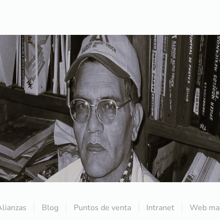
Alianzas
Blog
Puntos de venta
Intranet
Web mai