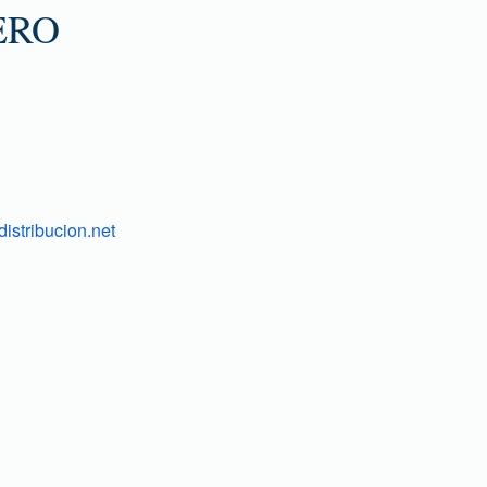
ERO
istribucion.net