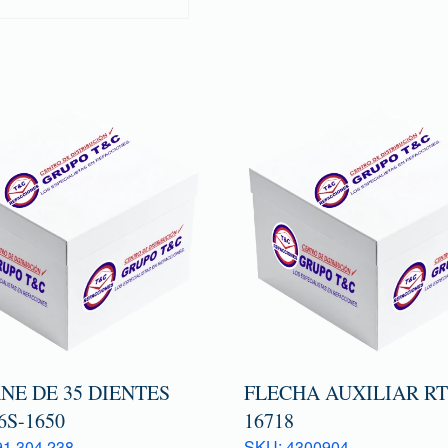
NE DE 35 DIENTES
FLECHA AUXILIAR R
6S-1650
16718
1 304 238
SKU: 4300904