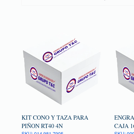
KIT CONO Y TAZA PARA
ENGRA
PIÑON RT40 4N
CAJA 1
SKU: 014 981 7905
SKU: 009