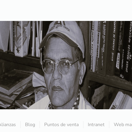
Alianzas
Blog
Puntos de venta
Intranet
Web mai