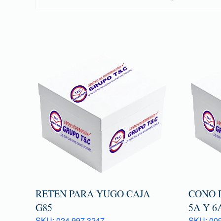
RETEN PARA YUGO CAJA
CONO 
G85
5A Y 6
SKU: 024 997 3247
SKU: 009