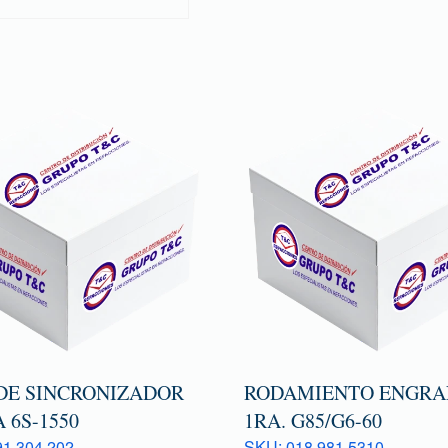
DE SINCRONIZADOR
RODAMIENTO ENGRA
A 6S-1550
1RA. G85/G6-60
1 304 202
SKU: 018 981 5310