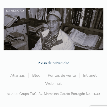
Aviso de privacidad
Alianzas
Blog
Puntos de venta
Intranet
Web mail
©
2026
Grupo T&C,
Av. Marcelino García Barragán No. 1639