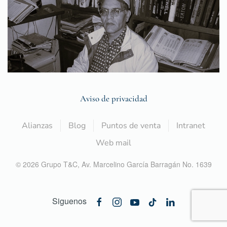
Aviso de privacidad
Alianzas
Blog
Puntos de venta
Intranet
Web mail
©
2026
Grupo T&C,
Av. Marcelino García Barragán No. 1639
Siguenos