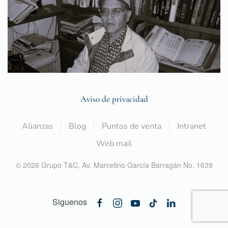
Aviso de privacidad
Alianzas
Blog
Puntos de venta
Intranet
Web mail
©
2026
Grupo T&C,
Av. Marcelino García Barragán No. 1639
Siguenos